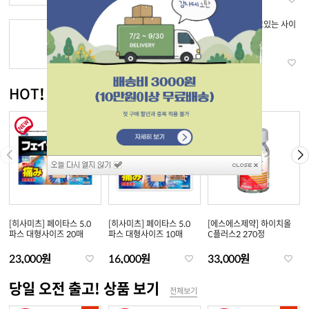
[DHC] 약용 립크림
[신야효소] 자고있는 사이
에
11,200원
25,500원
HOT! 신상품 보기
전체보기
[히사미츠] 페이타스 5.0
[히사미츠] 페이타스 5.0
[에스에스제약] 하이치올
파스 대형사이즈 20매
파스 대형사이즈 10매
C플러스2 270정
23,000원
16,000원
33,000원
당일 오전 출고! 상품 보기
전체보기