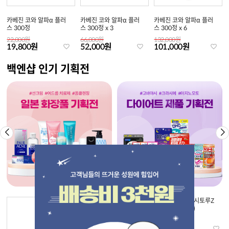
카베진 코와 알파α 플러
카베진 코와 알파α 플러
카베진 코와 알파α 플러
스 300정
스 300정 x 3
스 300정 x 6
22,000원
66,000원
132,000원
19,800원
52,000원
101,000원
백엔샵 인기 기획전
[펠리칸] 코이스루오시리
[고바야시]나이시토루Z
엉덩이비누 복숭아향
(315정/420정)
71,000원
9,000원
64,500원