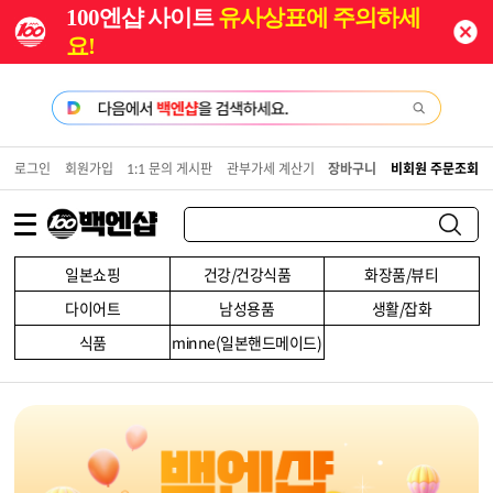
100엔샵 사이트
유사상표에 주의하세
요!
로그인
회원가입
1:1 문의 게시판
관부가세 계산기
장바구니
비회원 주문조회
일본쇼핑
건강/건강식품
화장품/뷰티
다이어트
남성용품
생활/잡화
식품
minne(일본핸드메이드)