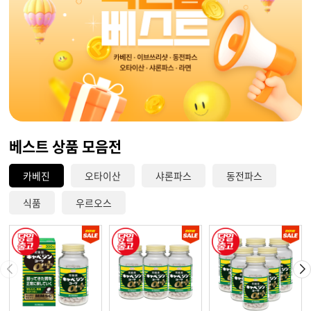
베스트 상품 모음전
카베진
오타이산
샤론파스
동전파스
식품
우르오스