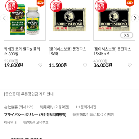
카베진 코와 알파α 플러
[로이히츠보코] 동전파스
[로이히츠보코] 동전파스
스 300정
156매
156매 x 5
22,000원
43,000원
19,800원
11,500원
36,000원
[중요공지] 무통장입금 계좌 안내
会社概要 (회사소개)
利用規約 (이용약관)
1:1문의게시판
プライバシーポリシー (개인정보처리방침)
特定商取引法に基づく表記
이용안내
개인통관 고유부호