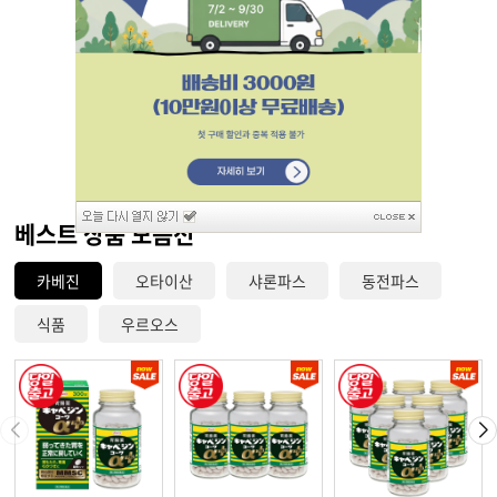
베스트 상품 모음전
카베진
오타이산
샤론파스
동전파스
식품
우르오스