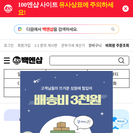
100엔샵 사이트
유사상표에 주의하세
요!
로그인
회원가입
1:1 문의 게시판
관부가세 계산기
장바구니
비회원 주문조회
일본쇼핑
건강/건강식품
화장품/뷰티
다이어트
남성용품
생활/잡화
식품
minne(일본핸드메이드)